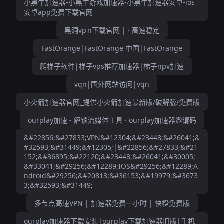
小黑牛加速器-小黑牛游戏加速器-小黑牛加速器安卓-ios
安卓app免费下载官网
黑洞vp n下载官网 | · 高速稳定
FastOrange|FastOrange 中国|FastOrange
爬梯子软件|梯子vps推荐加速器|梯子npv加速
vqn|国外网站访问|vqn
小火箭加速器官网_提供小火箭加速最新版/破解版/免费版
ourplay加速 - 解锁流媒体工具 · ourplay加速器邀请码
&#22856;&#27833;VPN&#12304;&#23448;&#26041;&
#32593;&#31449;&#12305;|&#22856;&#27833;&#21
152;&#36895;&#22120;&#23448;&#26041;&#30005;
&#33041;&#29256;&#12289;IOS&#29256;&#12289;A
ndroid&#29256;&#20813;&#36153;&#19979;&#3673
3;&#32593;&#31449;
多节点高速VPN | 加速器免费一小时 | 快橙免费版
ourplay加速器下载安装|ourplay下载加速器旧版|手机